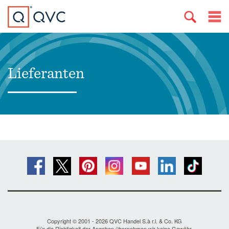
Lieferanten
Copyright © 2001 - 2026 QVC Handel S.à r.l. & Co. KG
Für die Richtigkeit der Angaben übernehmen wir keine Gewähr.