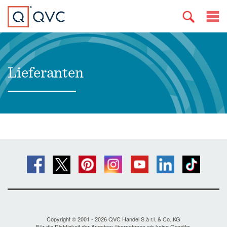
Lieferanten
Copyright © 2001 - 2026 QVC Handel S.à r.l. & Co. KG
Für die Richtigkeit der Angaben übernehmen wir keine Gewähr.