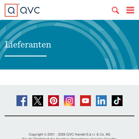
Lieferanten
Copyright © 2001 - 2026 QVC Handel S.à r.l. & Co. KG
Für die Richtigkeit der Angaben übernehmen wir keine Gewähr.