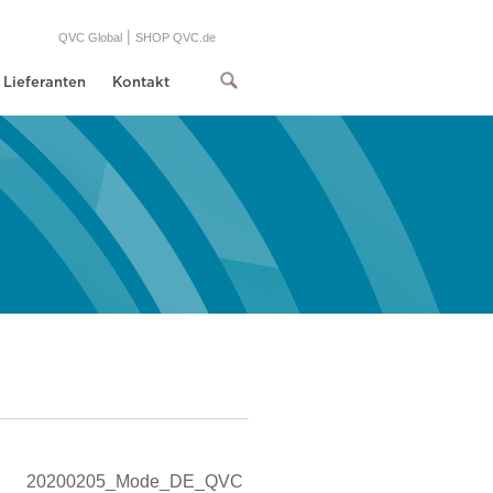
|
QVC Global
SHOP QVC.de
Lieferanten
Kontakt
20200205_Mode_DE_QVC