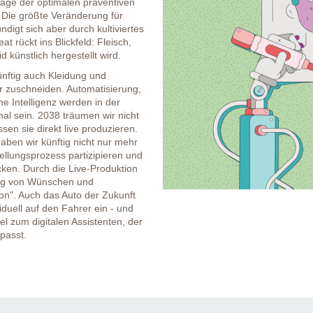
lage der optimalen präventiven
. Die größte Veränderung für
igt sich aber durch kultiviertes
 rückt ins Blickfeld: Fleisch,
 künstlich hergestellt wird.
nftig auch Kleidung und
r zuschneiden. Automatisierung,
he Intelligenz werden in der
al sein. 2038 träumen wir nicht
ssen sie direkt live produzieren.
aben wir künftig nicht nur mehr
llungsprozess partizipieren und
ücken. Durch die Live-Produktion
gung von Wünschen und
tion". Auch das Auto der Zukunft
iduell auf den Fahrer ein - und
el zum digitalen Assistenten, der
npasst.