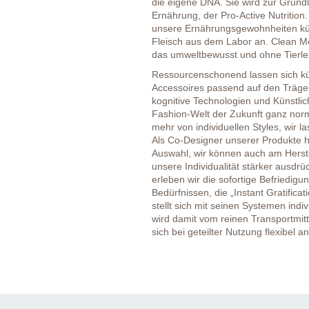
die eigene DNA. Sie wird zur Grund
Ernährung, der Pro-Active Nutrition
unsere Ernährungsgewohnheiten künd
Fleisch aus dem Labor an. Clean Meat
das umweltbewusst und ohne Tierleid
Ressourcenschonend lassen sich kü
Accessoires passend auf den Träge
kognitive Technologien und Künstlic
Fashion-Welt der Zukunft ganz norm
mehr von individuellen Styles, wir la
Als Co-Designer unserer Produkte h
Auswahl, wir können auch am Herste
unsere Individualität stärker ausdr
erleben wir die sofortige Befriedi
Bedürfnissen, die „Instant Gratifica
stellt sich mit seinen Systemen indiv
wird damit vom reinen Transportmitt
sich bei geteilter Nutzung flexibel a