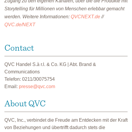
Zugang zu den eigenen Kanälen, über die die Produkte mit
Storytelling für Millionen von Menschen erlebbar gemacht
werden.
Weitere Informationen:
QVCNEXT.de
//
QVC.de/NEXT
Contact
QVC Handel S.à r.l. & Co. KG | Abt. Brand &
Communications
Telefon: 0211/30075754
Email:
presse@qvc.com
About QVC
QVC, Inc., verbindet die Freude am Entdecken mit der Kraft
von Beziehungen und übertrifft dadurch stets die