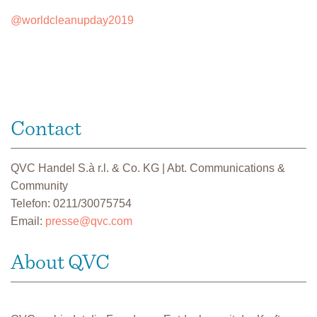
@worldcleanupday2019
Contact
QVC Handel S.à r.l. & Co. KG | Abt. Communications &
Community
Telefon: 0211/30075754
Email:
presse@qvc.com
About QVC