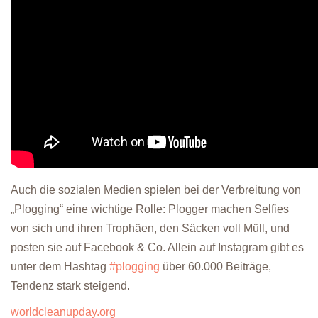
Auch die sozialen Medien spielen bei der Verbreitung von
„Plogging“ eine wichtige Rolle: Plogger machen Selfies
von sich und ihren Trophäen, den Säcken voll Müll, und
posten sie auf Facebook & Co. Allein auf Instagram gibt es
unter dem Hashtag
#plogging
über 60.000 Beiträge,
Tendenz stark steigend.
worldcleanupday.org