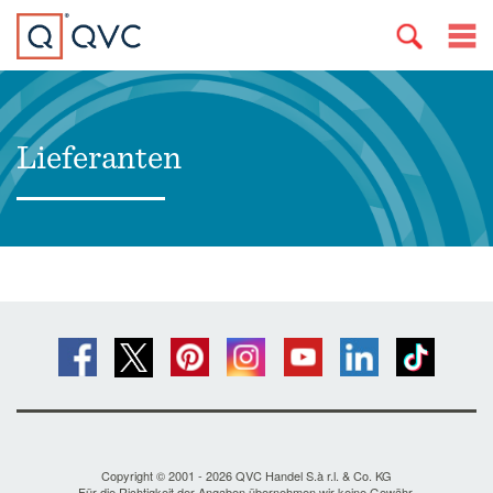
Lieferanten
Copyright © 2001 - 2026 QVC Handel S.à r.l. & Co. KG
Für die Richtigkeit der Angaben übernehmen wir keine Gewähr.