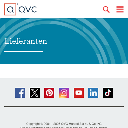
Lieferanten
Copyright © 2001 - 2026 QVC Handel S.à r.l. & Co. KG
Für die Richtigkeit der Angaben übernehmen wir keine Gewähr.