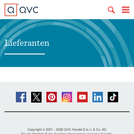
Lieferanten
Copyright © 2001 - 2026 QVC Handel S.à r.l. & Co. KG
Für die Richtigkeit der Angaben übernehmen wir keine Gewähr.