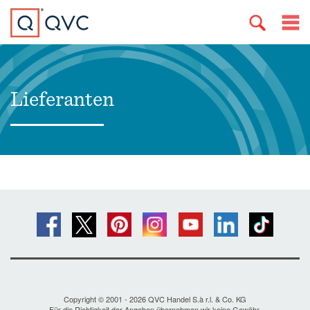
Lieferanten
Copyright © 2001 - 2026 QVC Handel S.à r.l. & Co. KG
Für die Richtigkeit der Angaben übernehmen wir keine Gewähr.