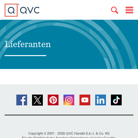
Lieferanten
Copyright © 2001 - 2026 QVC Handel S.à r.l. & Co. KG
Für die Richtigkeit der Angaben übernehmen wir keine Gewähr.