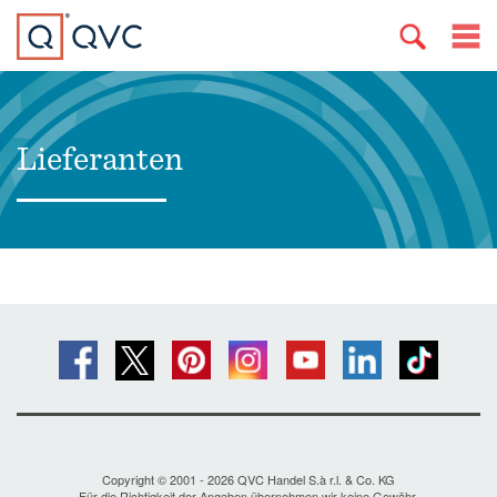
Lieferanten
Copyright © 2001 - 2026 QVC Handel S.à r.l. & Co. KG
Für die Richtigkeit der Angaben übernehmen wir keine Gewähr.