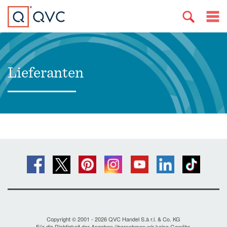
Lieferanten
Copyright © 2001 - 2026 QVC Handel S.à r.l. & Co. KG
Für die Richtigkeit der Angaben übernehmen wir keine Gewähr.