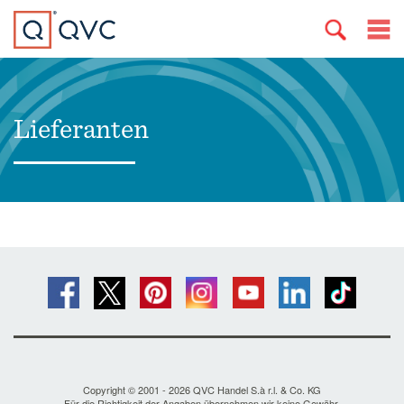
Lieferanten
Copyright © 2001 - 2026 QVC Handel S.à r.l. & Co. KG
Für die Richtigkeit der Angaben übernehmen wir keine Gewähr.