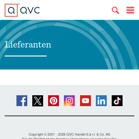
Lieferanten
Copyright © 2001 - 2026 QVC Handel S.à r.l. & Co. KG
Für die Richtigkeit der Angaben übernehmen wir keine Gewähr.