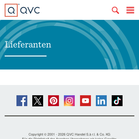
Lieferanten
Copyright © 2001 - 2026 QVC Handel S.à r.l. & Co. KG
Für die Richtigkeit der Angaben übernehmen wir keine Gewähr.