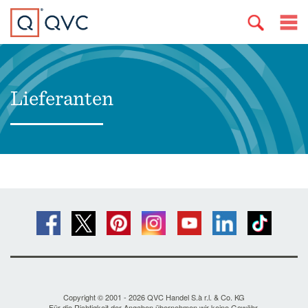
Lieferanten
Copyright © 2001 - 2026 QVC Handel S.à r.l. & Co. KG
Für die Richtigkeit der Angaben übernehmen wir keine Gewähr.