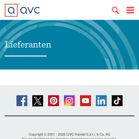
Lieferanten
Copyright © 2001 - 2026 QVC Handel S.à r.l. & Co. KG
Für die Richtigkeit der Angaben übernehmen wir keine Gewähr.