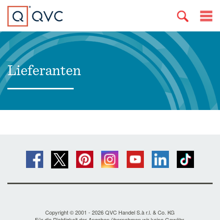
Lieferanten
Copyright © 2001 - 2026 QVC Handel S.à r.l. & Co. KG
Für die Richtigkeit der Angaben übernehmen wir keine Gewähr.