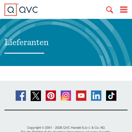
Lieferanten
Copyright © 2001 - 2026 QVC Handel S.à r.l. & Co. KG
Für die Richtigkeit der Angaben übernehmen wir keine Gewähr.