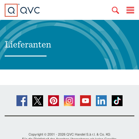
Lieferanten
Copyright © 2001 - 2026 QVC Handel S.à r.l. & Co. KG
Für die Richtigkeit der Angaben übernehmen wir keine Gewähr.