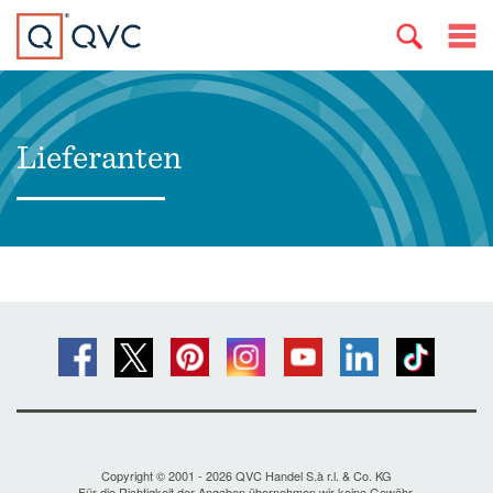
Lieferanten
Copyright © 2001 - 2026 QVC Handel S.à r.l. & Co. KG
Für die Richtigkeit der Angaben übernehmen wir keine Gewähr.