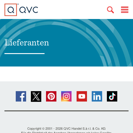
Lieferanten
Copyright © 2001 - 2026 QVC Handel S.à r.l. & Co. KG
Für die Richtigkeit der Angaben übernehmen wir keine Gewähr.