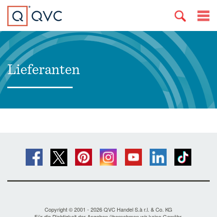
Lieferanten
Copyright © 2001 - 2026 QVC Handel S.à r.l. & Co. KG
Für die Richtigkeit der Angaben übernehmen wir keine Gewähr.