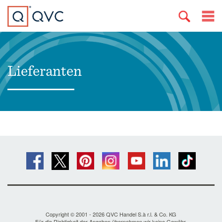
Lieferanten
Copyright © 2001 - 2026 QVC Handel S.à r.l. & Co. KG
Für die Richtigkeit der Angaben übernehmen wir keine Gewähr.