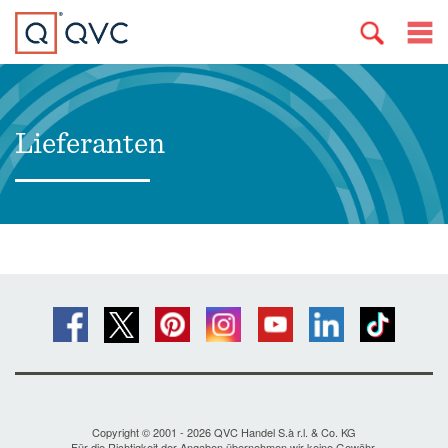
Lieferanten
Copyright © 2001 - 2026 QVC Handel S.à r.l. & Co. KG
Für die Richtigkeit der Angaben übernehmen wir keine Gewähr.