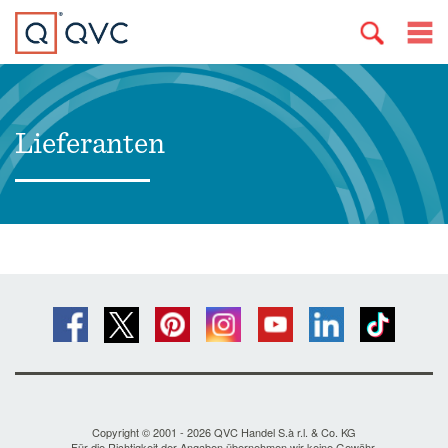
Lieferanten
Copyright © 2001 - 2026 QVC Handel S.à r.l. & Co. KG
Für die Richtigkeit der Angaben übernehmen wir keine Gewähr.