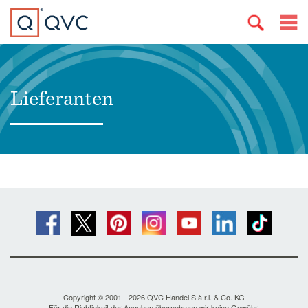
Lieferanten
Copyright © 2001 - 2026 QVC Handel S.à r.l. & Co. KG
Für die Richtigkeit der Angaben übernehmen wir keine Gewähr.