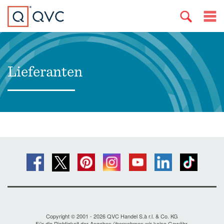
Lieferanten
Copyright © 2001 - 2026 QVC Handel S.à r.l. & Co. KG
Für die Richtigkeit der Angaben übernehmen wir keine Gewähr.