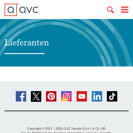
Lieferanten
Copyright © 2001 - 2026 QVC Handel S.à r.l. & Co. KG
Für die Richtigkeit der Angaben übernehmen wir keine Gewähr.