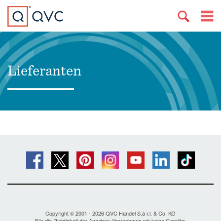
Lieferanten
Copyright © 2001 - 2026 QVC Handel S.à r.l. & Co. KG
Für die Richtigkeit der Angaben übernehmen wir keine Gewähr.