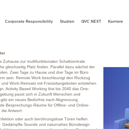
Corporate Responsibility
Studien
QVC NEXT
Karriere
ter
 Zuhause zur multifunktionalen Schaltzentrale
e gleichzeitig Platz finden. Parallel dazu wächst der
teilen. Zwei Tage zu Hause und drei Tage im Büro
rm sein. Remote Work beschleunigt den Rückzug
und Work-Retreats mit Freizeitangeboten entstehen.
gn. Activity Based Working löst bis 2040 das One-
sumgebung passt sich in Zukunft Menschen und
s gibt ein neues Bedürfnis nach Abgrenzung.
ide Besprechungs-Räume für Offline- und Online-
 die Antwort.
infektion oder auch berührungslose Türen helfen
en. Gedämpfte Sounds und naturnahes Bürodesign