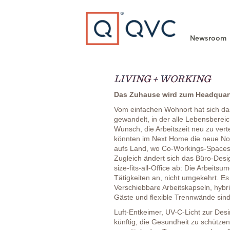
Type to search
Newsroom
LIVING + WORKING
Das Zuhause wird zum Headquar
Vom einfachen Wohnort hat sich das
gewandelt, in der alle Lebensbereich
Wunsch, die Arbeitszeit neu zu ver
könnten im Next Home die neue No
aufs Land, wo Co-Workings-Spaces 
Zugleich ändert sich das Büro-Desi
size-fits-all-Office ab: Die Arbeit
Tätigkeiten an, nicht umgekehrt. E
Verschiebbare Arbeitskapseln, hybr
Gäste und flexible Trennwände sind
Luft-Entkeimer, UV-C-Licht zur Des
künftig, die Gesundheit zu schütz