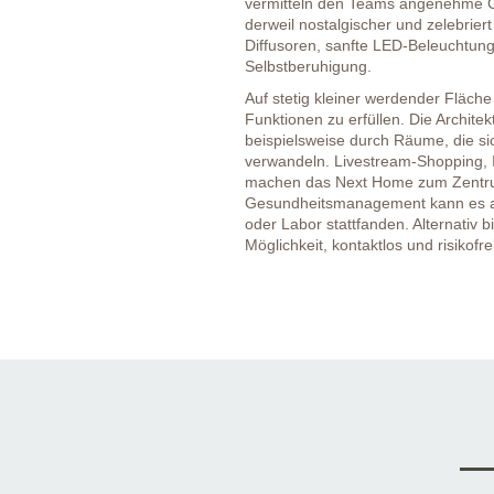
vermitteln den Teams angenehme G
derweil nostalgischer und zelebrier
Diffusoren, sanfte LED-Beleuchtun
Selbstberuhigung.
Auf stetig kleiner werdender Fläc
Funktionen zu erfüllen. Die Archite
beispielsweise durch Räume, die s
verwandeln. Livestream-Shopping, I
machen das Next Home zum Zentru
Gesundheitsmanagement kann es au
oder Labor stattfanden. Alternativ
Möglichkeit, kontaktlos und risikofr